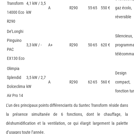
Transform
4,1 kW / 3,5
A
R290
55-65
550 €
gaz écolo,
14000 Eco
kW
réversible
R290
De’Longhi
Silencieux,
Pinguino
3,3 kW / -
A+
R290
50-65
620 €
programma
PAC
télécomma
EX130 Eco
Olimpia
Design
Splendid
3,5 kW / 2,7
A
R290
62-65
560 €
compact,
Dolceclima
kW
fonction tu
Air Pro 14
L’un des principaux points différenciants du Suntec Transform réside dans
la présence simultanée de 6 fonctions, dont le chauffage, la
déshumidification et la ventilation, ce qui élargit largement la palette
d’usages toute l’année.