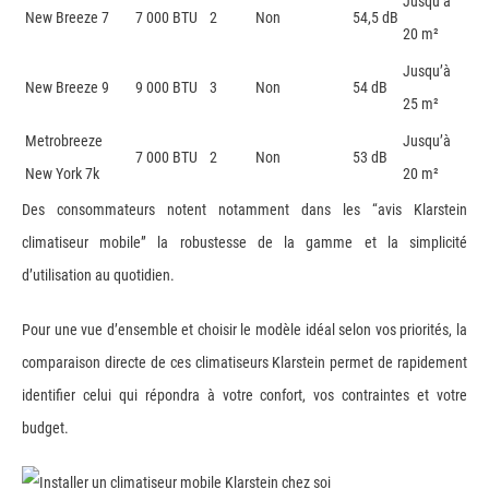
Jusqu’à
New Breeze 7
7 000 BTU
2
Non
54,5 dB
20 m²
Jusqu’à
New Breeze 9
9 000 BTU
3
Non
54 dB
25 m²
Metrobreeze
Jusqu’à
7 000 BTU
2
Non
53 dB
New York 7k
20 m²
Des consommateurs notent notamment dans les “avis Klarstein
climatiseur mobile” la robustesse de la gamme et la simplicité
d’utilisation au quotidien.
Pour une vue d’ensemble et choisir le modèle idéal selon vos priorités, la
comparaison directe de ces climatiseurs Klarstein permet de rapidement
identifier celui qui répondra à votre confort, vos contraintes et votre
budget.