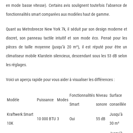
en mode basse vitesse). Certains avis soulignent toutefois l’absence de
fonctionnalités smart comparées aux modèles haut de gamme.
Quant au Metrobreeze New York 7k, il séduit par son design moderne et
discret, son panneau tactile intuitif et son mode éco. Pensé pour les
pièces de taille moyenne (jusqu’à 20 m²), il est réputé pour être un
climatiseur mobile Klarstein silencieux, descendant sous les 53 dB selon
les réglages.
Voici un aperçu rapide pour vous aider à visualiser les différences :
Fonctionnalités
Niveau
Surface
Modèle
Puissance
Modes
Smart
sonore
conseillée
Kraftwerk Smart
Jusqu’à
10 000 BTU
3
Oui
55 dB
10K
30 m²